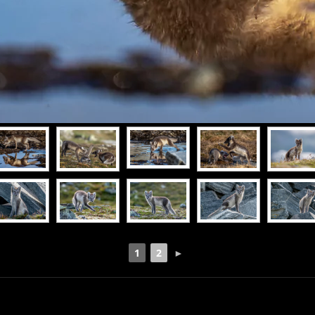
1
2
►