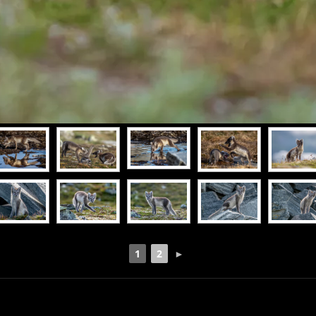
1
2
►