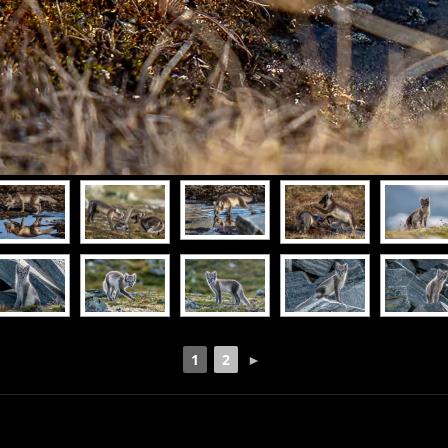
1
2
►