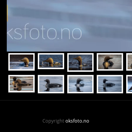
Copyright
oksfoto.no