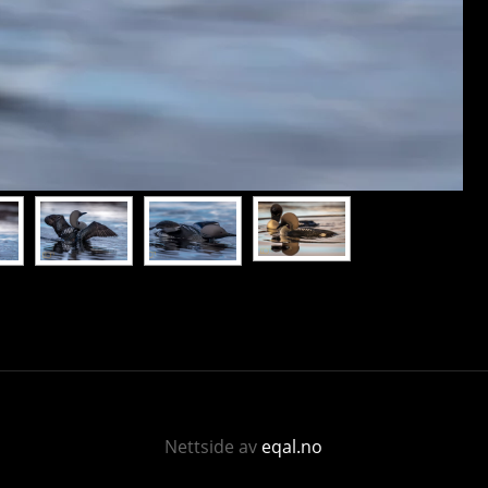
Nettside av
eqal.no