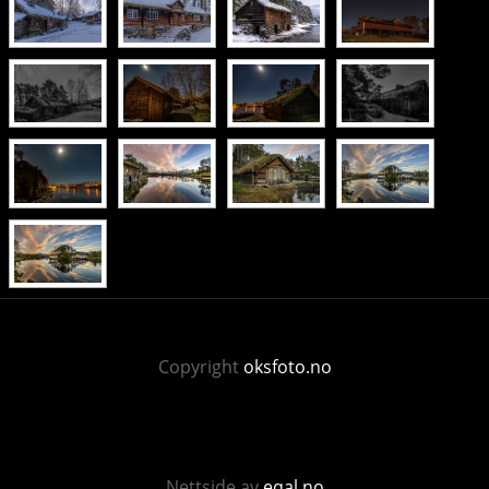
Copyright
oksfoto.no
Nettside av
eqal.no