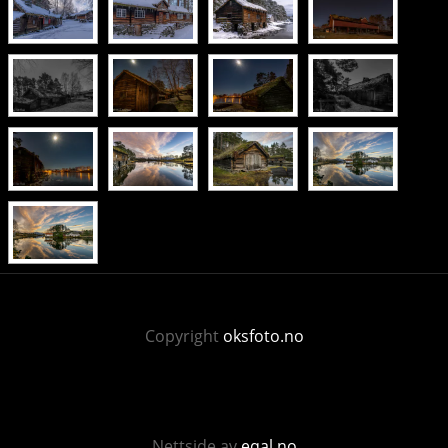
Copyright
oksfoto.no
Nettside av
eqal.no