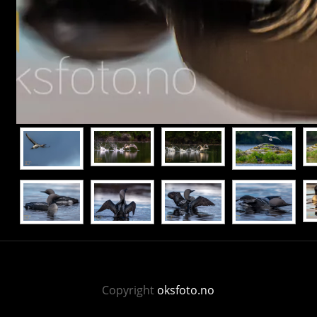
Copyright
oksfoto.no