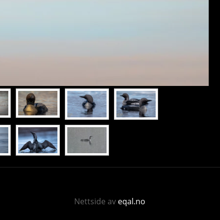
Nettside av
eqal.no