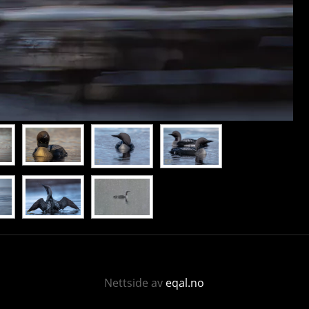
Nettside av
eqal.no