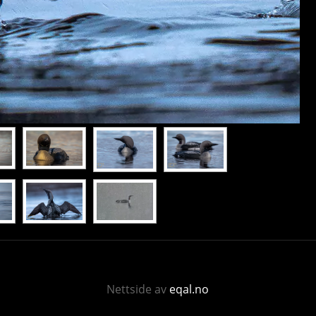
Nettside av
eqal.no