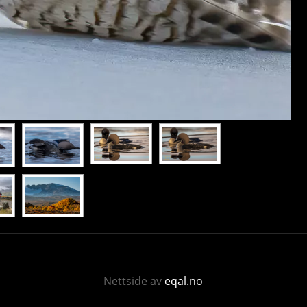
Nettside av
eqal.no