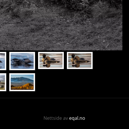
Nettside av
eqal.no