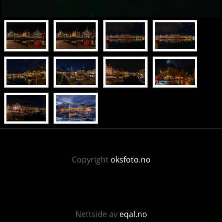
Copyright
oksfoto.no
Nettside av
eqal.no