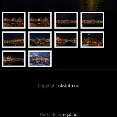
Copyright
oksfoto.no
Nettside av
eqal.no