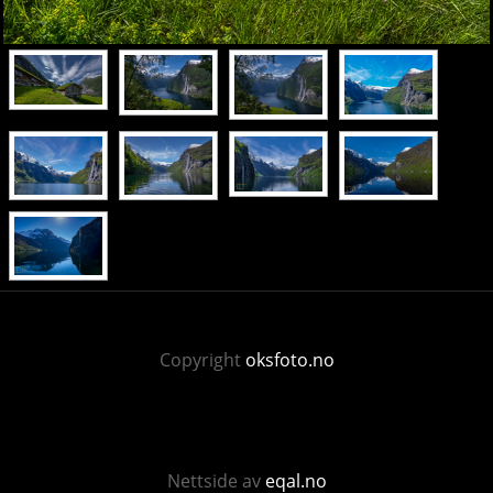
Copyright
oksfoto.no
Nettside av
eqal.no