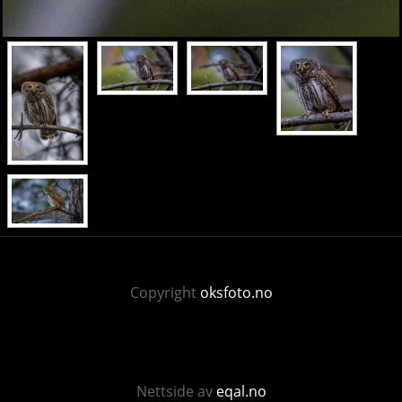
Copyright
oksfoto.no
Nettside av
eqal.no