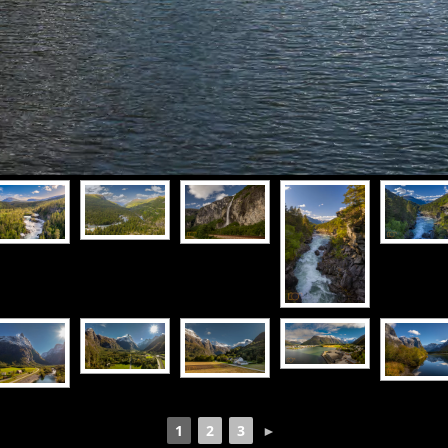
1
2
3
►