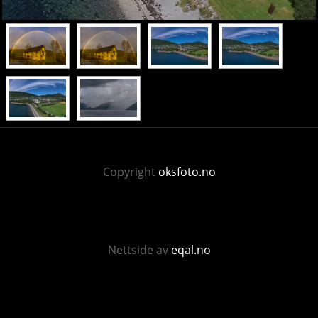
Copyright
oksfoto.no
Nettside av
eqal.no