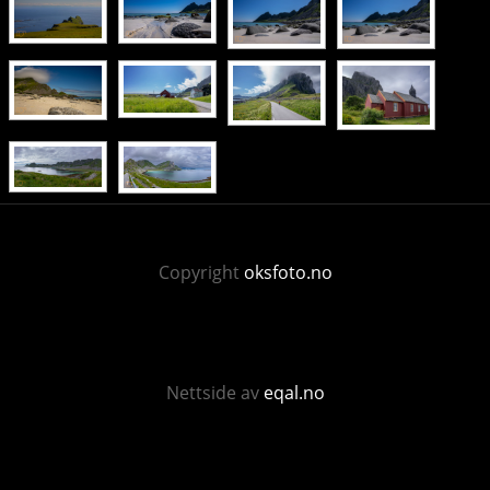
Copyright
oksfoto.no
Nettside av
eqal.no