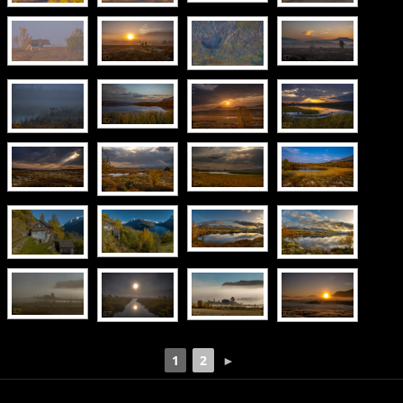
1
2
►