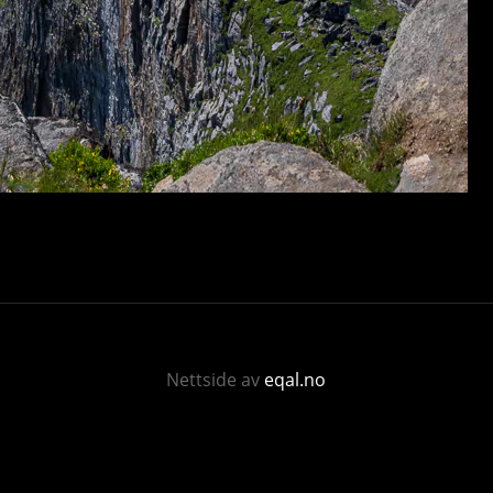
Nettside av
eqal.no