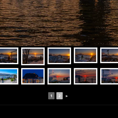
1
2
►