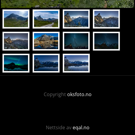
Copyright
oksfoto.no
Nettside av
eqal.no