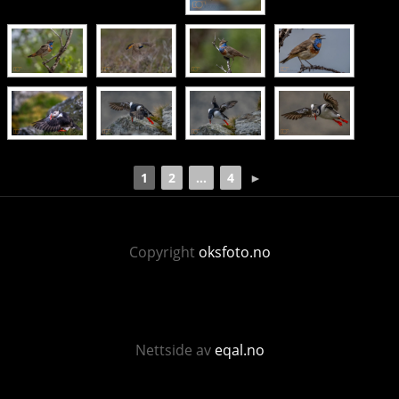
1
2
...
4
►
Copyright
oksfoto.no
Nettside av
eqal.no