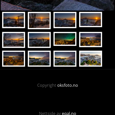
Copyright
oksfoto.no
Nettside av
eqal.no