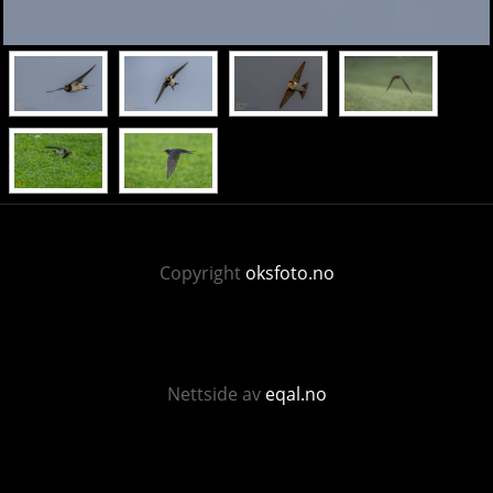
Copyright
oksfoto.no
Nettside av
eqal.no