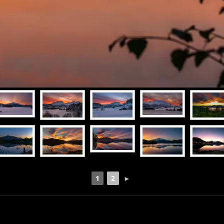
1
2
►