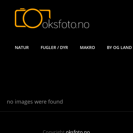
ØYVIND KÅ
NATUR
FUGLER / DYR
MAKRO
BY OG LAND
no images were found
Copyright
oksfoto.no