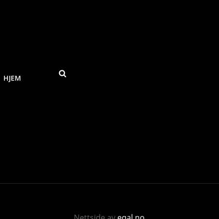
SEARCH
HJEM
Nettside av
eqal.no