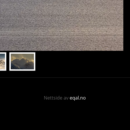
Nettside av
eqal.no