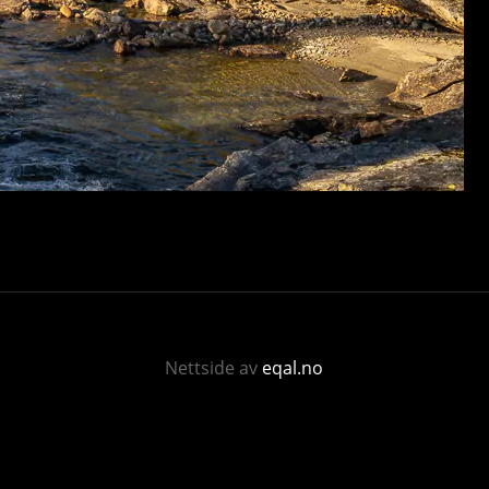
Nettside av
eqal.no