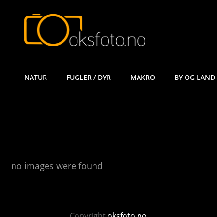
ØYVIND KÅ
NATUR
FUGLER / DYR
MAKRO
BY OG LAND
no images were found
Copyright
oksfoto.no