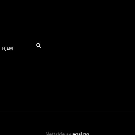
SEARCH
HJEM
Nettside av
eqal.no