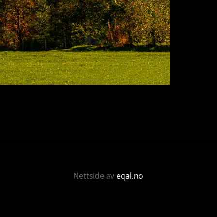
Nettside av
eqal.no