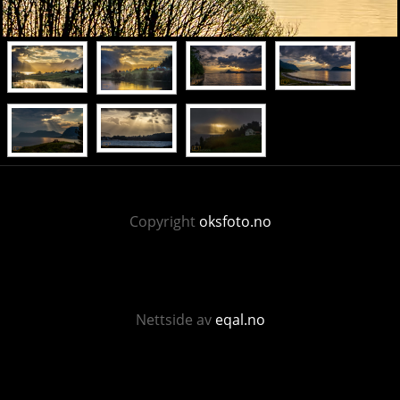
Copyright
oksfoto.no
Nettside av
eqal.no