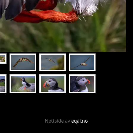
Nettside av
eqal.no