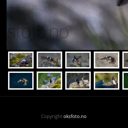
Copyright
oksfoto.no