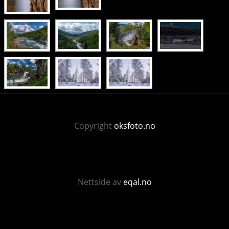
Copyright
oksfoto.no
Nettside av
eqal.no