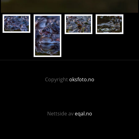
Copyright
oksfoto.no
Nettside av
eqal.no