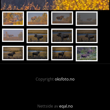
Copyright
oksfoto.no
Nettside av
eqal.no