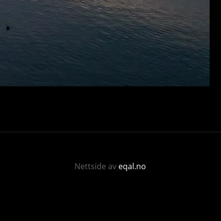
Nettside av
eqal.no