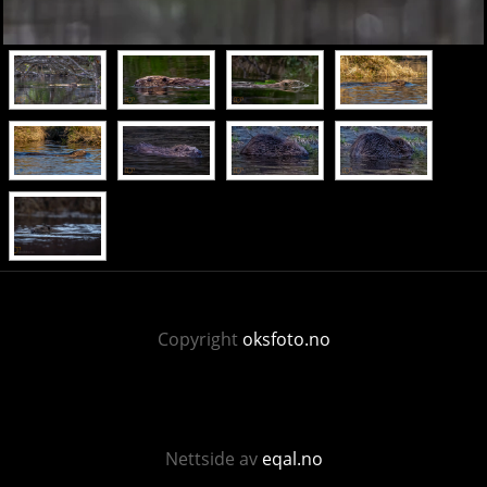
Copyright
oksfoto.no
Nettside av
eqal.no